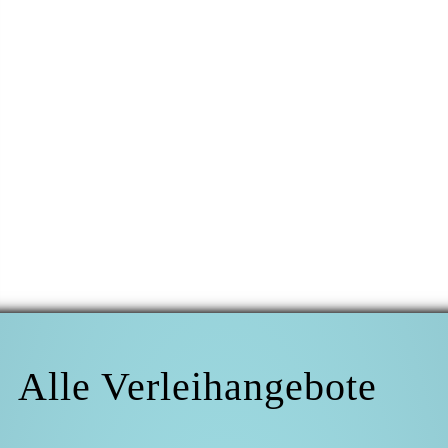
Wie viel ist 5 x 5?
Ich erkläre mich mit der Erhebung und Verarbeitung meiner hier
angegebenen Daten einverstanden. Alle von mir gemachten Angaben werden
ausschließlich zur Bearbeitung meiner Anfrage gespeichert. Nach vollendeter
Bearbeitung meiner Anfrage werden alle erhobenen Daten gelöscht. Diese
Einwilligung kann jederzeit per E-Mail an post@myspielbar.de widerrufen
werden. Weitere Informationen erhalten Sie in unserer
Datenschutzerklärung.
[hidden _wpcf7cf_hidden_time „1“]
*Pflichtfeld
Alle Verleihangebote