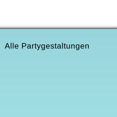
widerrufen werden. Weitere Informationen
erhalten Sie in unserer Datenschutzerklärung.
[hidden _wpcf7cf_hidden_time „1“]
*Pflichtfeld
Alle Party­gestaltungen