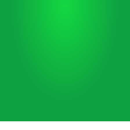
Geschenke
Verleih­service
mehr
mehr
Party­­gestal­
Party­planung
tung
mehr
mehr