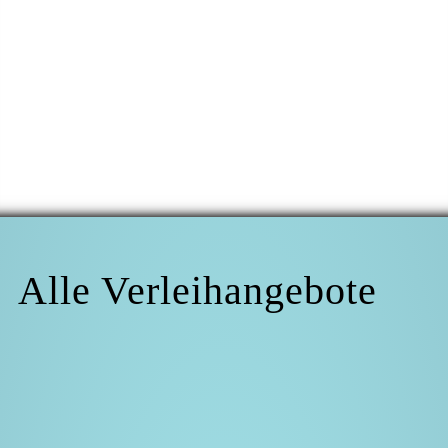
Ich erkläre mich mit der Erhebung und Verarbeitung meiner hier
angegebenen Daten einverstanden. Alle von mir gemachten Angaben werden
ausschließlich zur Bearbeitung meiner Anfrage gespeichert. Nach vollendeter
Bearbeitung meiner Anfrage werden alle erhobenen Daten gelöscht. Diese
Einwilligung kann jederzeit per E-Mail an post@myspielbar.de widerrufen
werden. Weitere Informationen erhalten Sie in unserer
Datenschutzerklärung.
[hidden _wpcf7cf_hidden_time „1“]
*Pflichtfeld
Alle Verleihangebote